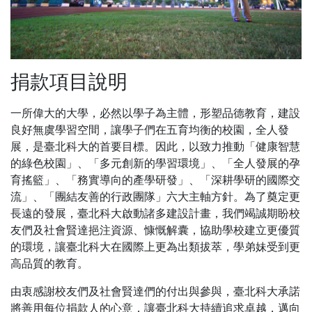
捐款項目說明
一所偉大的大學，必然以學子為主體，形塑品德教育，建設
良好無虞學習空間，讓學子們在五育均衡的校園，全人發
展，是臺北科大的首要目標。因此，以致力推動「健康智慧
的綠色校園」、「多元創新的學習環境」、「全人發展的孕
育搖籃」、「務實導向的產學研發」、「深耕學研的國際交
流」、「團結友善的行政團隊」六大主軸方針。為了奠定更
長遠的發展，臺北科大啟動諸多建設計畫，我們竭誠期盼校
友們及社會賢達挹注資源、慷慨解囊，協助學校建立更優質
的環境，讓臺北科大在國際上更為出類拔萃，學弟妹受到更
高品質的教育。
由衷感謝校友們及社會賢達們的付出與參與，臺北科大承諾
將善用每位捐款人的心意，讓臺北科大持續追求卓越，邁向